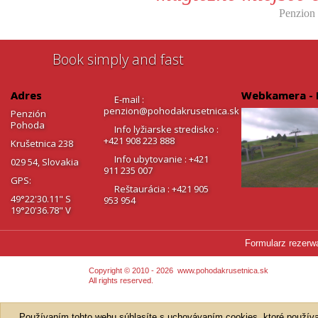
Penzion
Book simply and fast
Adres
Webkamera - 
E-mail :
penzion@pohodakrusetnica.sk
Penzión
Pohoda
Info lyžiarske stredisko :
+421 908 223 888
Krušetnica 238
Info ubytovanie : +421
029 54, Slovakia
911 235 007
GPS:
Reštaurácia : +421 905
49°22'30.11" S
953 954
19°20'36.78" V
Formularz rezerwa
Copyright © 2010 - 2026
www.pohodakrusetnica.sk
All rights reserved.
Používaním tohto webu súhlasíte s uchovávaním cookies, ktoré používa