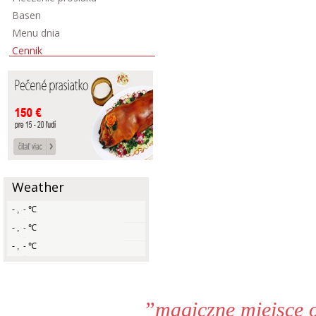
Basen
Menu dnia
Cennik
Weather
-
,
℃
-
-
,
℃
-
-
,
℃
-
”magiczne miejsce 