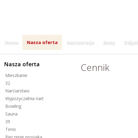
Menu dnia
Home
Nasza oferta
Restauracja
Bony
Zdjęci
Nasza oferta
Cennik
Mieszkanie
32
Narciarstwo
Wypożyczalnia nart
Bowling
Sauna
39
Tenis
Pieczenie prosiaka