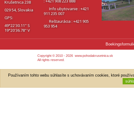
: +421 908 223 888
Krušetnica 238
Info ubytovanie : +421
029 54, Slovakia
911 235 007
GPS:
Reštaurácia : +421 905
49°22'30.11" S
953 954
19°20'36.78" V
Boekingsformuli
Copyright © 2010 - 2026
www.pohodakrusetnica.sk
All rights reserved.
Používaním tohto webu súhlasíte s uchovávaním cookies, ktoré používa
súhl