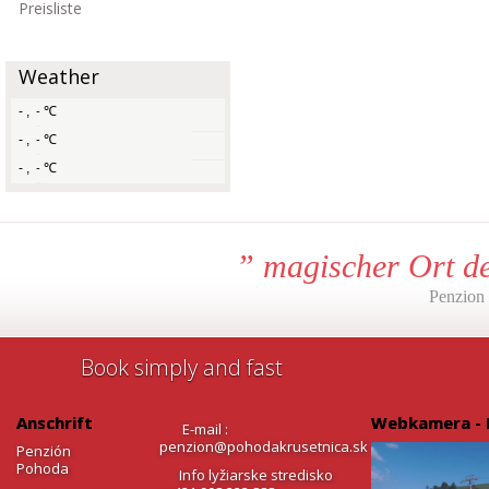
Preisliste
Weather
-
,
℃
-
-
,
℃
-
-
,
℃
-
” magischer Ort d
Penzion
Book simply and fast
Anschrift
Webkamera - 
E-mail :
penzion@pohodakrusetnica.sk
Penzión
Pohoda
Info lyžiarske stredisko